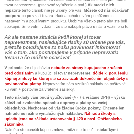
tovar neprevezme. (pracovné vyťaženie a pod.)
Ak medzi nich
nepatríte
tento článok
nie je
určený pre vás.
Môžete od nás očakávať
podporu
po prevzatí tovaru. Radi a ochotne vám pomôžeme s
nastavením a používaním produktu. Urobíme všetko preto aby ste boli
spokojní. Sme veľmi vďační, že ste nakúpili práve u nás a vážime si to.
Ak ale nastane situácia kvôli ktorej si tovar
neprevezmete, nasledujúce riadky sú určené pre vás,
pretože považujeme za našu povinnosť informovať
vás o tom, ako postupujeme v prípade neprevzatia
tovaru a čo môžete očakávať.
V prípade,
že objednávka
nebude zo strany kupujúceho zrušená
pred odoslaním
a kupujúci si tovar
neprevezme,
dôjde k porušeniu
kúpnej zmluvy ku ktorej ste sa zaviazali dokončením objednávky s
povinnosťou platby
.
Neprevzatím nám vzniknú náklady na poštovné
ku vám + poštovné za vrátenie zásielky.
Tieto náklady vám budú vyúčtované (4 - 7 € vrátane DPH) – výška
záleží od zvoleného spôsobu dopravy a platby vo vašej
objednávke. Nechceme od vás žiadne úroky, pokuty. Chceme len
nahradenie reálne vynaložených nákladov.
Náhradu škody si
uplatňujeme na základe ustanovenia § 420 a nasl. Občianskeho
zákonníka
Nakoľko ste porušili kúpnu zmluvu, môžeme to riešiť
niekoľkými