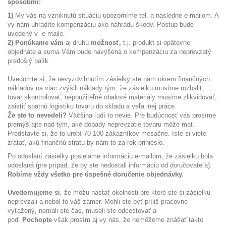
spôsobmi:
1)
My vás na vzniknutú situáciu upozorníme tel. a následne e-mailom. A
vy nám uhradíte kompenzáciu ako náhradu škody. Postup bude
uvedený v e-maile.
2) Ponúkame vám
aj druhú
možnosť,
t.j. produkt si opätovne
objednáte a suma Vám bude navýšená o kompenzáciu za neprevzatý
predošlý balík.
Uvedomte si, že nevyzdvihnutím zásielky ste nám okrem finančných
nákladov na viac zvýšili náklady tým, že zásielku musíme rozbaliť,
tovar skontrolovať, nepoužiteľné obalové materiály musíme zlikvidovať,
zaistiť spätnú logistiku tovaru do skladu a veľa inej práce.
Že ste to nevedeli?
Väčšina ľudí to nevie. Pre budúcnosť vás prosíme
premýšľajte nad tým, aké dopady neprevzatie tovaru môže mať.
Predstavte si, že to urobí 70-100 zákazníkov mesačne. Iste si viete
zrátať, akú finančnú stratu by nám to za rok prinieslo.
Po odoslaní zásielky posielame informáciu e-mailom, že zásielku bola
odoslaná (pre prípad, že by ste nedostali informáciu od doručovateľa).
Robíme vždy všetko pre úspešné doručenie objednávky.
Uvedomujeme si
, že môžu nastať okolnosti pre ktoré ste si zásielku
neprevzali a nebol to váš zámer. Mohli ste byť príliš pracovne
vyťažený, nemali ste čas, museli ste odcestovať a
pod.
Pochopte
však prosím aj vy nás, že nemôžeme znášať takto