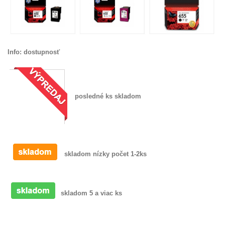
Info: dostupnosť
posledné ks skladom
skladom nízky počet 1-2ks
skladom 5 a viac ks