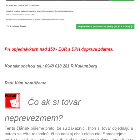
Pri objednávkach nad 150,- EUR s DPH d
oprava zdarma.
Kontakt obchod tel.: 0948 618 281 R.Kukumberg
Radi Vám pomôžeme
Čo ak si tovar
neprevezmem?
Tento článok
píšeme preto, že sú zákazníci, ktorí si tovar objednajú a
potom sa ešte rozhodnú, či ho naozaj chcú alebo nie. Samozrejme
môže sa stať aj situácia, že zákazníkovi nastanú okolnosti pre ktoré si