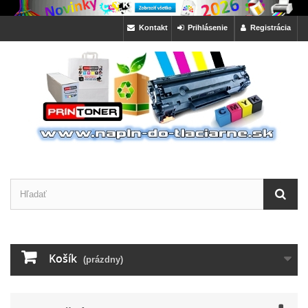
Kontakt
Prihlásenie
Registrácia
Košík
(prázdny)