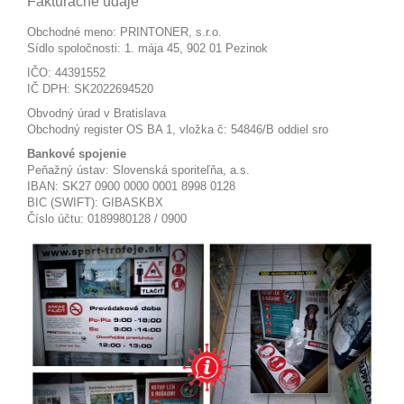
Fakturačné údaje
Obchodné meno: PRINTONER, s.r.o.
Sídlo spoločnosti: 1. mája 45, 902 01 Pezinok
IČO: 44391552
IČ DPH: SK2022694520
Obvodný úrad v Bratislava
Obchodný register OS BA 1, vložka č: 54846/B oddiel sro
Bankové spojenie
Peňažný ústav: Slovenská sporiteľňa, a.s.
IBAN: SK27 0900 0000 0001 8998 0128
BIC (SWIFT): GIBASKBX
Číslo účtu: 0189980128 / 0900