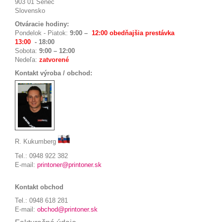
903 01 Senec
Slovensko
Otváracie hodiny:
Pondelok - Piatok:
9:00
–
12:00 obedňajšia prestávka
13:00
-
18:00
Sobota:
9:00 – 12:00
Nedeľa:
zatvorené
Kontakt výroba / obchod:
R. Kukumberg
Tel.: 0948 922 382
E-mail:
printoner@printoner.sk
Kontakt obchod
Tel.: 0948 618 281
E-mail:
obchod@printoner.sk