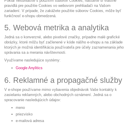
Pokiaľ nesúhlasíte s použitím súborov Cookies, nastavte si vlastné
pravidlá pre použitie Cookies vo webovom prehliadači na Vašom
zariadení. V prípade, že zakážete použitie súborov Cookies, môže byť
funkčnosť e-shopu obmedzená.
5. Webová metrika a analytika
Jedná sa o konverzné, alebo pixelové značky, prípadne malé grafické
obrázky, ktoré môžu byť začlenené v kóde nášho e-shopu a na základe
ktorých je možná identifikácia používateľa pre účely zaznamenania jeho
správania sa a merania návštevnosti.
Využívame nasledujúce systémy:
Google Anylitics
6. Reklamné a propagačné služby
V e-shope používame mimo vybavenia objednávok Vaše kontakty k
zasielaniu reklamných, alebo obchodných oznámení. Jedná sa o
spracovanie nasledujúcich údajov:
meno
priezvisko
e-mailová adresa