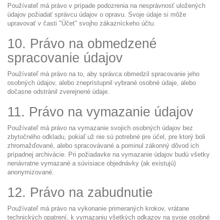
Používateľ má právo v prípade podozrenia na nesprávnosť uložených
údajov požiadať správcu údajov o opravu. Svoje údaje si môže
upravovať v časti "Účet" svojho zákazníckeho účtu.
10. Právo na obmedzené
spracovanie údajov
Používateľ má právo na to, aby správca obmedzil spracovanie jeho
osobných údajov, alebo zneprístupnil vybrané osobné údaje, alebo
dočasne odstránil zverejnené údaje.
11. Právo na vymazanie údajov
Používateľ má právo na vymazanie svojich osobných údajov bez
zbytočného odkladu, pokiaľ už nie sú potrebné pre účel, pre ktorý boli
zhromažďované, alebo spracovávané a pominul zákonný dôvod ich
prípadnej archivácie. Pri požiadavke na vymazanie údajov budú všetky
nenávratne vymazané a súvisiace objednávky (ak existujú)
anonymizované.
12. Právo na zabudnutie
Používateľ má právo na vykonanie primeraných krokov, vrátane
technických opatrení, k vymazaniu všetkých odkazov na svoje osobné