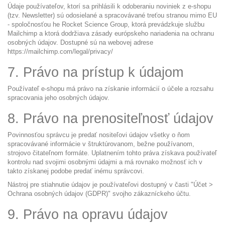
Údaje používateľov, ktorí sa prihlásili k odoberaniu noviniek z e-shopu
(tzv. Newsletter) sú odosielané a spracovávané treťou stranou mimo EU
- spoločnosťou he Rocket Science Group, ktorá prevádzkuje službu
Mailchimp a ktorá dodržiava zásady európskeho nariadenia na ochranu
osobných údajov. Dostupné sú na webovej adrese
https://mailchimp.com/legal/privacy/
7. Právo na prístup k údajom
Používateľ e-shopu má právo na získanie informácií o účele a rozsahu
spracovania jeho osobných údajov.
8. Právo na prenositeľnosť údajov
Povinnosťou správcu je predať nositeľovi údajov všetky o ňom
spracovávané informácie v štruktúrovanom, bežne používanom,
strojovo čitateľnom formáte. Uplatnením tohto práva získava používateľ
kontrolu nad svojimi osobnými údajmi a má rovnako možnosť ich v
takto získanej podobe predať inému správcovi.
Nástroj pre stiahnutie údajov je používateľovi dostupný v časti "Účet >
Ochrana osobných údajov (GDPR)" svojho zákazníckeho účtu.
9. Právo na opravu údajov