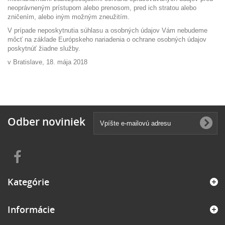
neoprávneným prístupom alebo prenosom, pred ich stratou alebo
zničením, alebo iným možným zneužitím.
V prípade neposkytnutia súhlasu a osobných údajov Vám nebudeme
môcť na základe Európskeho nariadenia o ochrane osobných údajov
poskytnúť žiadne služby.
v Bratislave, 18. mája 2018
Odber noviniek
Kategórie
Informácie