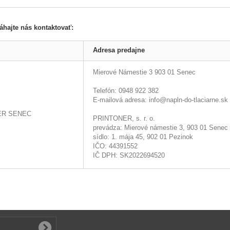
hajte nás kontaktovať:
Adresa predajne
Mierové Námestie 3
903 01
Senec
Telefón: 0948 922 382
E-mailová adresa: info@napln-do-tlaciarne.sk
ER SENEC
PRINTONER, s. r. o.
prevádza: Mierové námestie 3, 903 01 Senec
sídlo: 1. mája 45, 902 01 Pezinok
IČO: 44391552
IČ DPH: SK2022694520