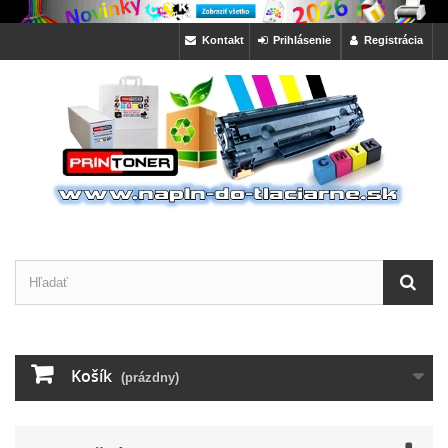
Kontakt
Prihlásenie
Registrácia
Košík
(prázdny)