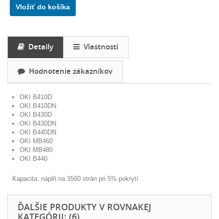
Vložiť do košíka
Detaily
Vlastnosti
Hodnotenie zákazníkov
OKI B410D
OKI B410DN
OKI B430D
OKI B430DN
OKI B440DN
OKI MB460
OKI MB480
OKI B440
Kapacita: náplň na 3500 strán pri 5% pokrytí
ĎALŠIE PRODUKTY V ROVNAKEJ
KATEGÓRII: (6)