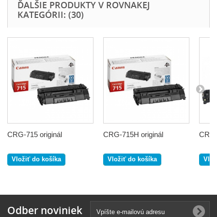
ĎALŠIE PRODUKTY V ROVNAKEJ
KATEGÓRII: (30)
CRG-715 originál
CRG-715H originál
CRG-7
Vložiť do košíka
Vložiť do košíka
Vlož
Odber noviniek