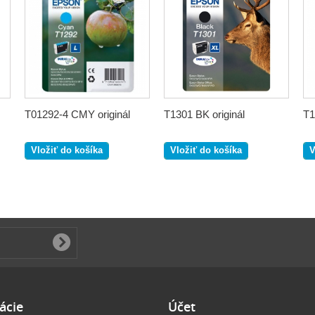
T01292-4 CMY originál
T1301 BK originál
T1
Vložiť do košíka
Vložiť do košíka
V
ácie
Účet