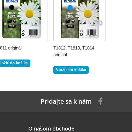
811 originál
T1812, T1813, T1814
16XL T163
originál
originál
ložiť do košíka
Vložiť do košíka
Vložiť do
Pridajte sa k nám
O našom obchode