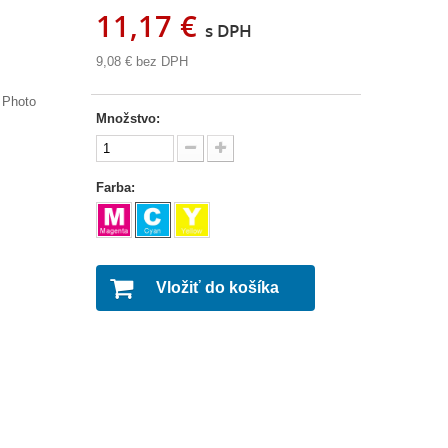
11,17 €
s DPH
9,08 €
bez DPH
 Photo
Množstvo:
Farba:
Vložiť do košíka