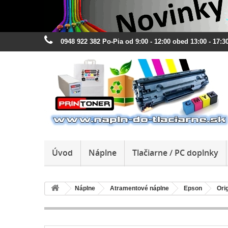
0948 922 382 Po-Pia od 9:00 - 12:00 obed 13:00 - 17:30
Úvod
Náplne
Tlačiarne / PC doplnky
Náplne
Atramentové náplne
Epson
Ori