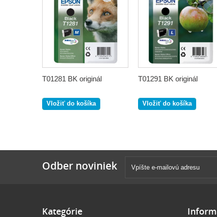
T01281 BK originál
T01291 BK originál
Vložiť do košíka
Vložiť do košíka
Odber noviniek
Kategórie
Inform