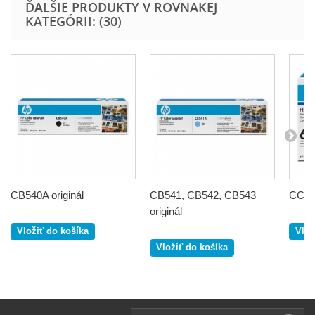
ĎALŠIE PRODUKTY V ROVNAKEJ
KATEGÓRII: (30)
CB540A originál
CB541, CB542, CB543
CC364
originál
Vložiť do košíka
Vlož
Vložiť do košíka