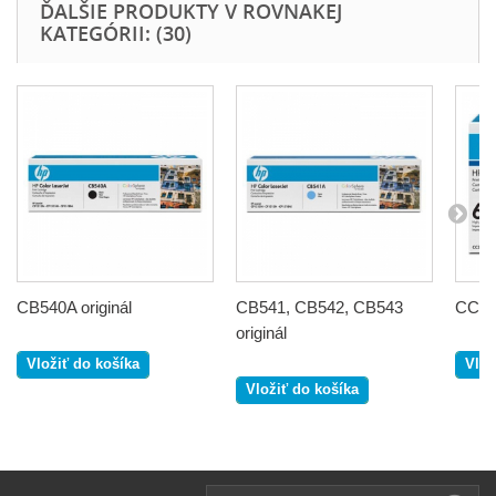
ĎALŠIE PRODUKTY V ROVNAKEJ
KATEGÓRII: (30)
CB540A originál
CB541, CB542, CB543
CC364
originál
Vložiť do košíka
Vlož
Vložiť do košíka