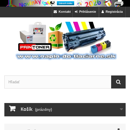
Kontakt
Prihlásenie
Registrácia
Košík
(prázdny)