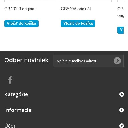
CB401-3 originál
CB540A originál
CB54
origin
Vložiť do košíka
Vložiť do košíka
Vlož
Odber noviniek
Kategórie
Informácie
Účet