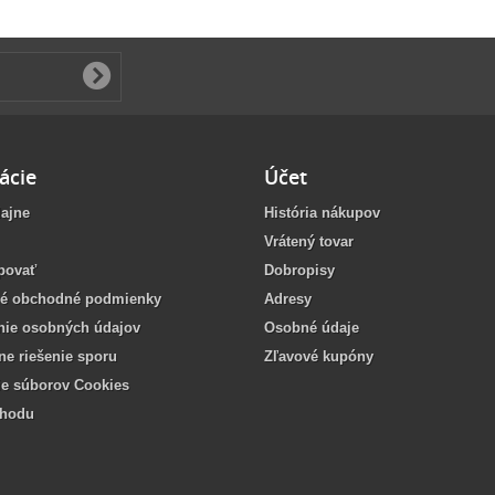
ácie
Účet
ajne
História nákupov
Vrátený tovar
povať
Dobropisy
é obchodné podmienky
Adresy
nie osobných údajov
Osobné údaje
vne riešenie sporu
Zľavové kupóny
ie súborov Cookies
chodu