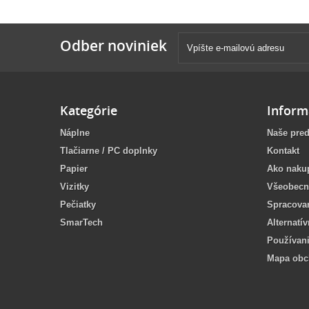
Odber noviniek
Kategórie
Inform
Náplne
Naše pred
Tlačiarne / PC doplnky
Kontakt
Papier
Ako naku
Vizitky
Všeobecn
Pečiatky
Spracova
SmarTech
Alternatí
Používan
Mapa ob