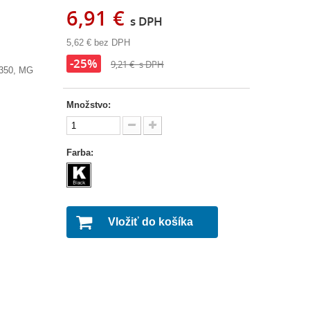
6,91 €
s DPH
5,62 €
bez DPH
-25%
9,21 €
s DPH
350, MG
Množstvo:
Farba:
Vložiť do košíka