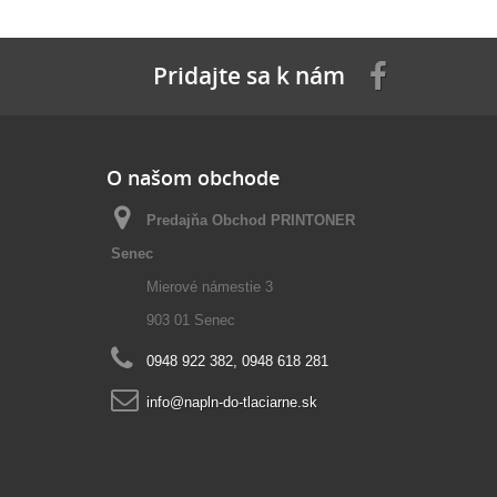
Pridajte sa k nám
O našom obchode
Predajňa Obchod PRINTONER
Senec
Mierové námestie 3
903 01 Senec
0948 922 382, 0948 618 281
info@napln-do-tlaciarne.sk