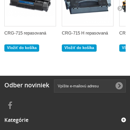
CRG-715 repasovaná
CRG-715 H repasovaná
CRG-
Vložiť do košíka
Vložiť do košíka
Vlož
Odber noviniek
Kategórie