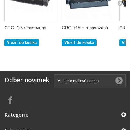
CRG-715 repasovaná
CRG-715 H repasovaná
CRG-
Vložiť do košíka
Vložiť do košíka
Vlož
Odber noviniek
Kategórie