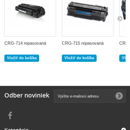
CRG-714 repasovaná
CRG-715 repasovaná
CRG-
Vložiť do košíka
Vložiť do košíka
Vlož
Odber noviniek
Kategórie