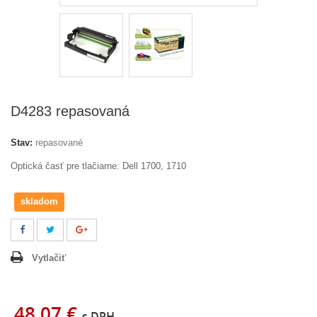
D4283 repasovaná
Stav:
repasované
Optická časť pre tlačiarne: Dell 1700, 1710
skladom
Vytlačiť
48,07 €
s DPH