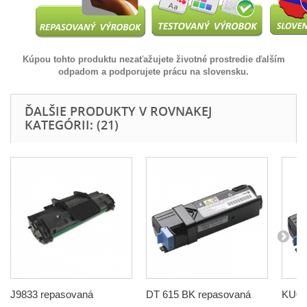
Kúpou tohto produktu nezaťažujete životné prostredie ďalším
odpadom a podporujete prácu na slovensku.
ĎALŠIE PRODUKTY V ROVNAKEJ
KATEGÓRII: (21)
J9833 repasovaná
DT 615 BK repasovaná
KU05