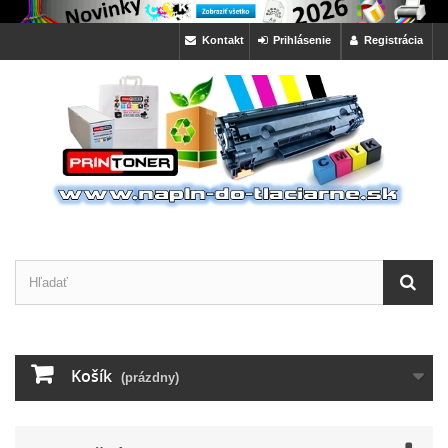
Kontakt
Prihlásenie
Registrácia
Košík
(prázdny)