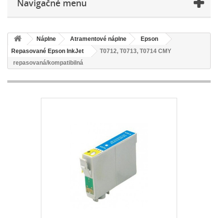
Navigačné menu
Náplne
Atramentové náplne
Epson
Repasované Epson InkJet
T0712, T0713, T0714 CMY
repasovaná/kompatibilná