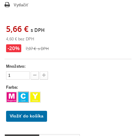
Vytlačiť
5,66 €
s DPH
4,60 €
bez DPH
-20%
7,07 €
s DPH
Množstvo:
Farba:
Vložiť do košíka