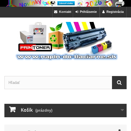
Kontakt
Prihlásenie
Registrácia
Košík
(prázdny)