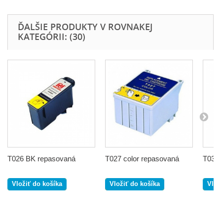
ĎALŠIE PRODUKTY V ROVNAKEJ
KATEGÓRII: (30)
T026 BK repasovaná
T027 color repasovaná
T032
Vložiť do košíka
Vložiť do košíka
Vlož