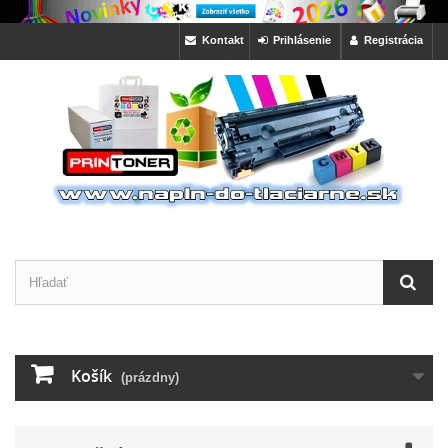
Kontakt
Prihlásenie
Registrácia
Košík
(prázdny)