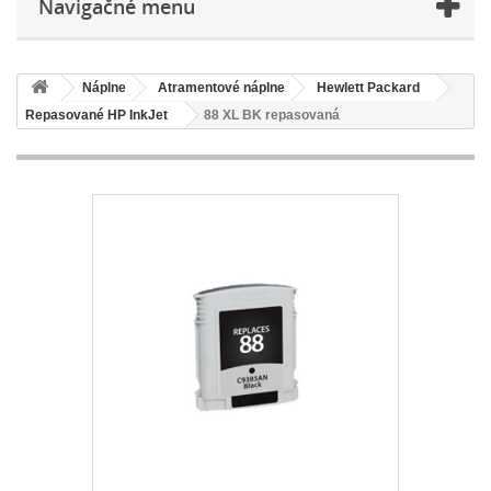
Navigačné menu
Náplne
Atramentové náplne
Hewlett Packard
Repasované HP InkJet
88 XL BK repasovaná