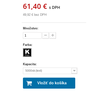
61,40 €
s DPH
49,92 €
bez DPH
Množstvo:
Farba:
Kapacita:
5000str.(text)
Vložiť do košíka