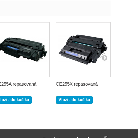
255A repasovaná
CE255X repasovaná
CE320A / 
repasova
ložiť do košíka
Vložiť do košíka
Vložiť do