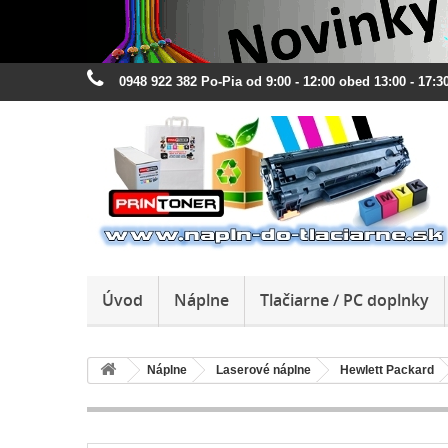
0948 922 382 Po-Pia od 9:00 - 12:00 obed 13:00 - 17:30
Úvod
Náplne
Tlačiarne / PC doplnky
Náplne
Laserové náplne
Hewlett Packard