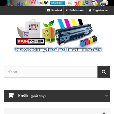
Kontakt
Prihlásenie
Registrácia
Košík
(prázdny)