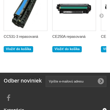
CC531-3 repasovaná
CE250A repasovaná
CE25
Vložiť do košíka
Vložiť do košíka
Vlož
Odber noviniek
Kategórie