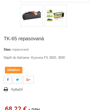
TK-65 repasovaná
Stav:
repasované
Náplň do tlačiarne: Kyocera FS 3820, 3830
skladom
Vytlačiť
68,22 €
s DPH