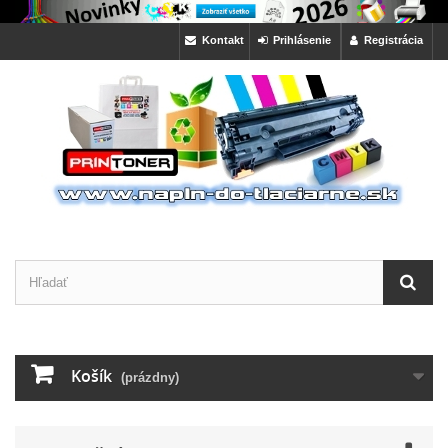
Kontakt
Prihlásenie
Registrácia
Košík
(prázdny)