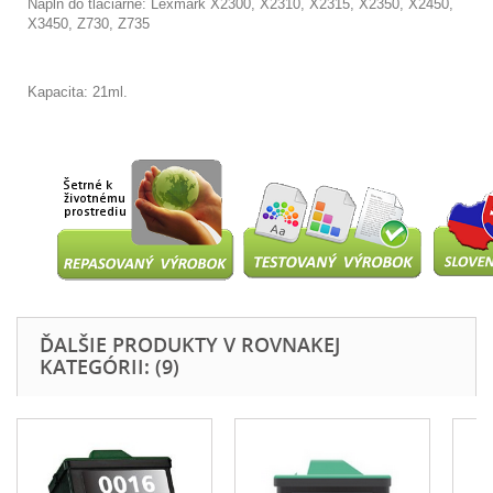
Náplň do tlačiarne: Lexmark
X2300, X2310, X2315, X2350, X2450,
X3450, Z730, Z735
Kapacita: 21ml.
ĎALŠIE PRODUKTY V ROVNAKEJ
KATEGÓRII: (9)