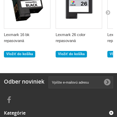
Lexmark 16 bk
Lexmark 26 color
Lexm
repasovaná
repasovaná
repa
Vložiť do košíka
Vložiť do košíka
Vlož
Odber noviniek
Kategórie