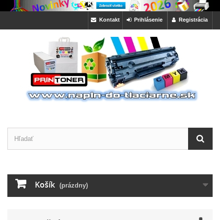
Kontakt
Prihlásenie
Registrácia
Košík
(prázdny)