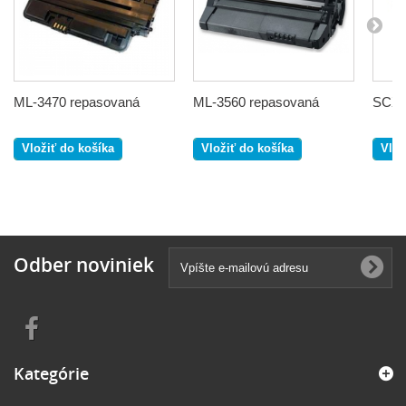
ML-3470 repasovaná
ML-3560 repasovaná
SCX-
Vložiť do košíka
Vložiť do košíka
Vlož
Odber noviniek
Kategórie