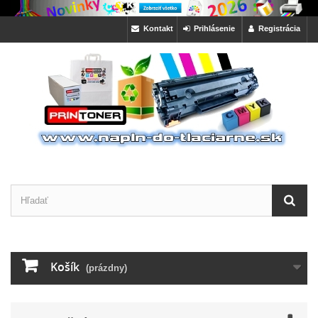
Kontakt
Prihlásenie
Registrácia
Košík
(prázdny)