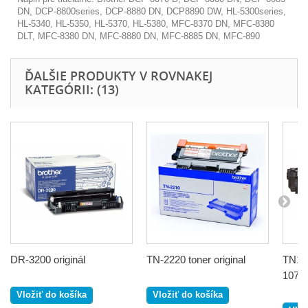
DN, DCP-8800series, DCP-8880 DN, DCP8890 DW, HL-5300series,
HL-5340, HL-5350, HL-5370, HL-5380, MFC-8370 DN, MFC-8380
DLT, MFC-8380 DN, MFC-8880 DN, MFC-8885 DN, MFC-890
ĎALŠIE PRODUKTY V ROVNAKEJ
KATEGÓRII: (13)
DR-3200 originál
TN-2220 toner original
TN100
1070.
Vložiť do košíka
Vložiť do košíka