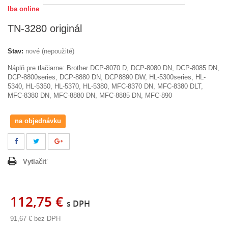
Iba online
TN-3280 originál
Stav:
nové (nepoužité)
Náplň pre tlačiarne:
Brother DCP-8070 D, DCP-8080 DN, DCP-8085 DN,
DCP-8800series, DCP-8880 DN, DCP8890 DW, HL-5300series, HL-
5340, HL-5350, HL-5370, HL-5380, MFC-8370 DN, MFC-8380 DLT,
MFC-8380 DN, MFC-8880 DN, MFC-8885 DN, MFC-890
na objednávku
Vytlačiť
112,75 €
s DPH
91,67 €
bez DPH