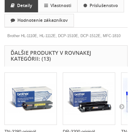
Detaily
Vlastnosti
Príslušenstvo
Hodnotenie zákazníkov
Brother
HL-1110E, HL-1112E, DCP-1510E, DCP-1512E, MFC-1810
ĎALŠIE PRODUKTY V ROVNAKEJ
KATEGÓRII: (13)
TN-3280 originál
DR-3200 originál
TN-22