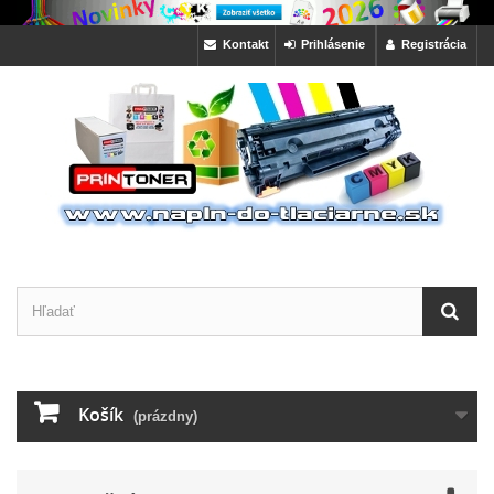
Kontakt
Prihlásenie
Registrácia
Košík
(prázdny)