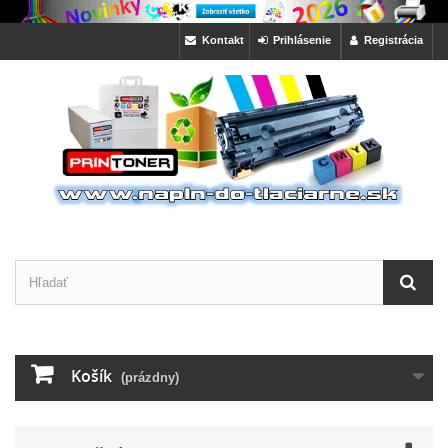
Kontakt
Prihlásenie
Registrácia
Košík
(prázdny)