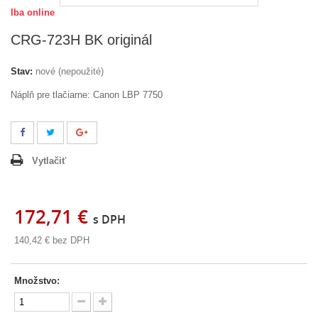
Iba online
CRG-723H BK originál
Stav:
nové (nepoužité)
Náplň pre tlačiarne: Canon LBP 7750
Vytlačiť
172,71 €
s DPH
140,42 €
bez DPH
Množstvo: