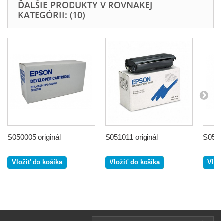
ĎALŠIE PRODUKTY V ROVNAKEJ
KATEGÓRII: (10)
S050005 originál
S051011 originál
S0510
Vložiť do košíka
Vložiť do košíka
Vlož