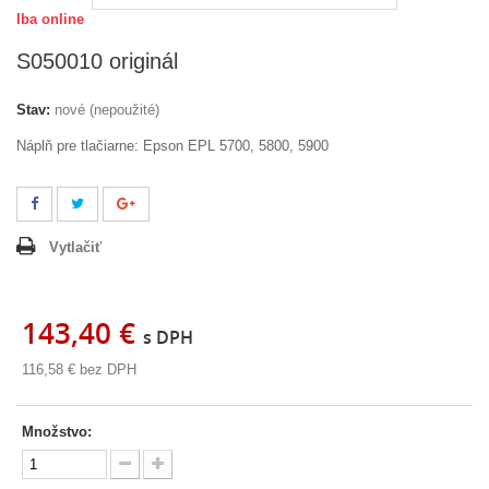
Iba online
S050010 originál
Stav:
nové (nepoužité)
Náplň pre tlačiarne: Epson EPL 5700, 5800, 5900
Vytlačiť
143,40 €
s DPH
116,58 €
bez DPH
Množstvo: