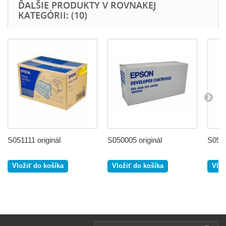
ĎALŠIE PRODUKTY V ROVNAKEJ
KATEGÓRII: (10)
S051111 originál
S050005 originál
S0510
Vložiť do košíka
Vložiť do košíka
Vlož