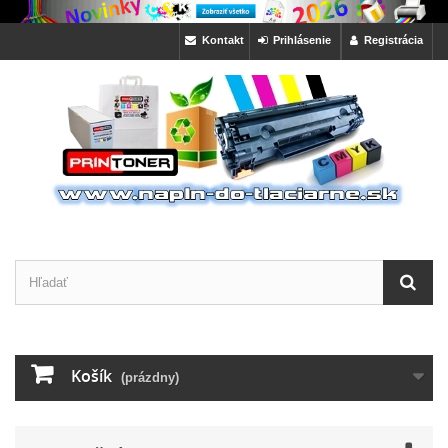
Kontakt
Prihlásenie
Registrácia
Košík
(prázdny)