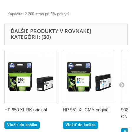
Kapacita: 2 200 strán pri 5% pokrytí
ĎALŠIE PRODUKTY V ROVNAKEJ
KATEGÓRII: (30)
HP 950 XL BK originál
HP 951 XL CMY originál
932 X
CN0
Vložiť do košíka
Vložiť do košíka
Vlož