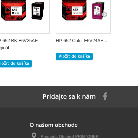
 652 BK F6V25AE
HP 652 Color F6V24AE...
HP no.65
ginál...
originál
Vložiť do košíka
ložiť do košíka
Vložiť do
Pridajte sa k nám
O našom obchode
Predajňa Obchod PRINTONER