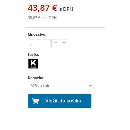
43,87 €
s DPH
35,67 €
bez DPH
Množstvo:
Farba:
Kapacita:
825str.(text)
Vložiť do košíka