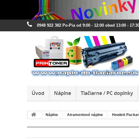
0948 922 382 Po-Pia od 9:00 - 12:00 obed 13:00 - 17:30
Úvod
Náplne
Tlačiarne / PC doplnky
Náplne
Atramentové náplne
Hewlett Packa