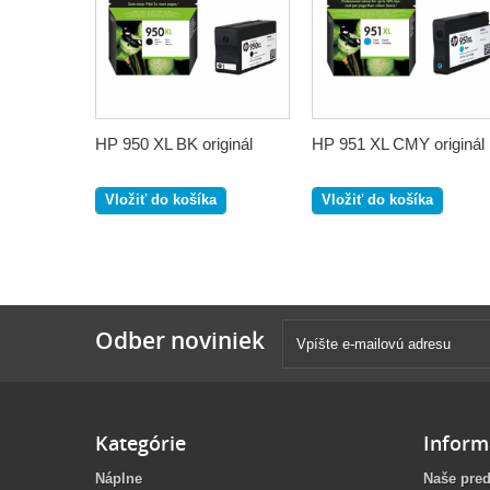
HP 950 XL BK originál
HP 951 XL CMY originál
Vložiť do košíka
Vložiť do košíka
Odber noviniek
Kategórie
Inform
Náplne
Naše pred