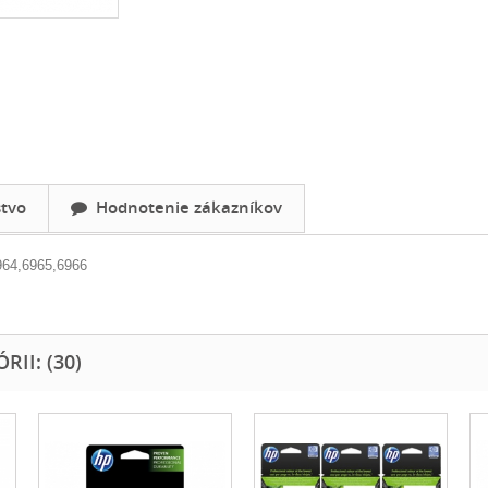
tvo
Hodnotenie zákazníkov
964,6965,6966
II: (30)