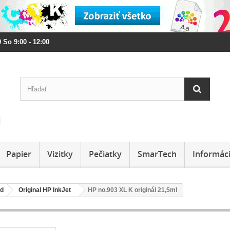
 So 9:00 - 12:00
Papier
Vizitky
Pečiatky
SmarTech
Informác
rd
Original HP InkJet
HP no.903 XL K originál 21,5ml