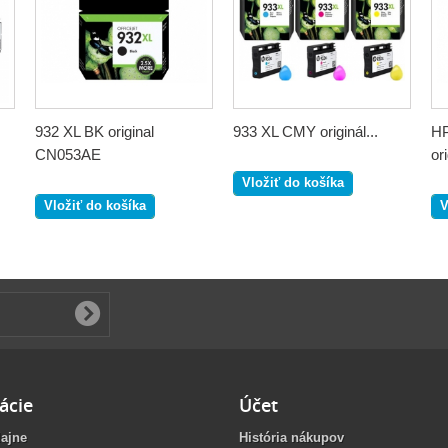
932 XL BK original
933 XL CMY originál...
HP
CN053AE
ori
Vložiť do košíka
Vložiť do košíka
V
ácie
Účet
ajne
História nákupov