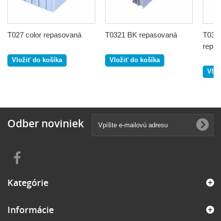
T027 color repasovaná
T0321 BK repasovaná
T0322
repa
Vložiť do košíka
Vložiť do košíka
Vlož
Odber noviniek
Kategórie
Informácie