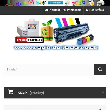
Kontakt
Prihlásenie
Registrácia
Košík
(prázdny)