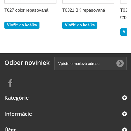
T027 color repasovaná
T0321 BK repasovaná
T0322
repa
Vložiť do košíka
Vložiť do košíka
Vlož
Odber noviniek
Kategórie
Informácie
Účet