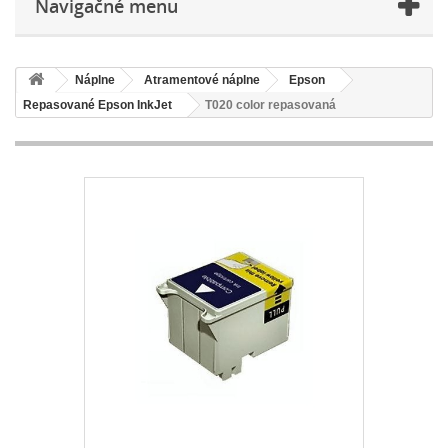
Navigačné menu
Náplne
Atramentové náplne
Epson
Repasované Epson InkJet
T020 color repasovaná