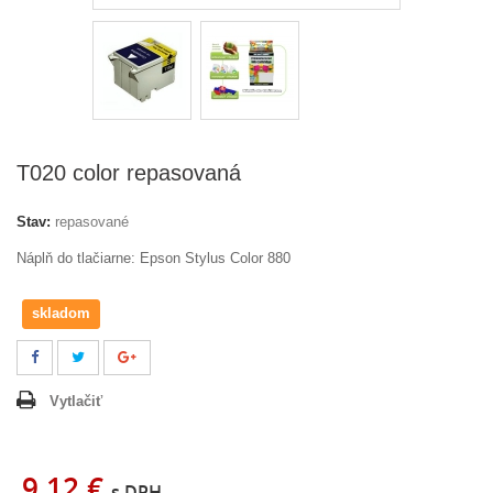
T020 color repasovaná
Stav:
repasované
Náplň do tlačiarne: Epson Stylus Color 880
skladom
Vytlačiť
9,12 €
s DPH