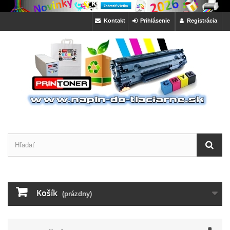
Kontakt
Prihlásenie
Registrácia
Košík
(prázdny)