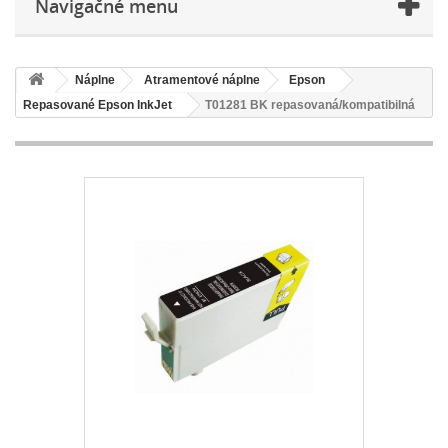
Navigačné menu
Náplne
Atramentové náplne
Epson
Repasované Epson InkJet
T01281 BK repasovaná/kompatibilná