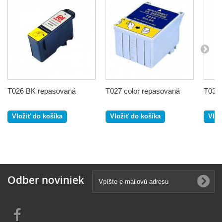
T026 BK repasovaná
T027 color repasovaná
T032
Vložiť do košíka
Vložiť do košíka
Vlož
Odber noviniek