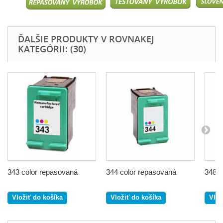
ĎALŠIE PRODUKTY V ROVNAKEJ
KATEGÓRII: (30)
343 color repasovaná
344 color repasovaná
348 C
Vložiť do košíka
Vložiť do košíka
Vlož