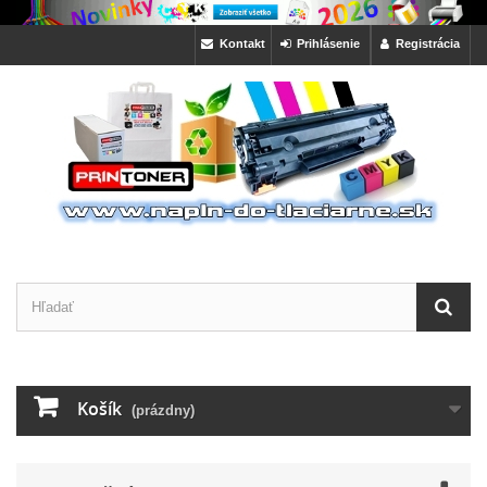
Kontakt
Prihlásenie
Registrácia
Košík
(prázdny)