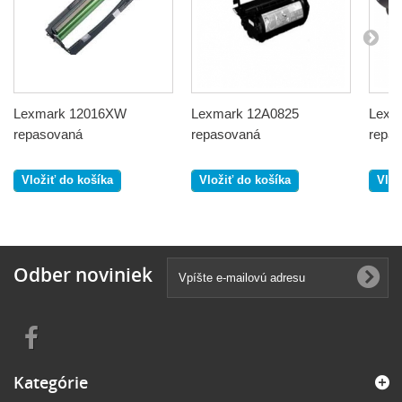
Lexmark 12016XW
Lexmark 12A0825
Lexm
repasovaná
repasovaná
repa
Vložiť do košíka
Vložiť do košíka
Vlož
Odber noviniek
Kategórie