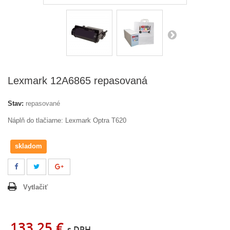
Lexmark 12A6865 repasovaná
Stav:
repasované
Náplň do tlačiarne: Lexmark Optra T620
skladom
Vytlačiť
133,25 €
s DPH