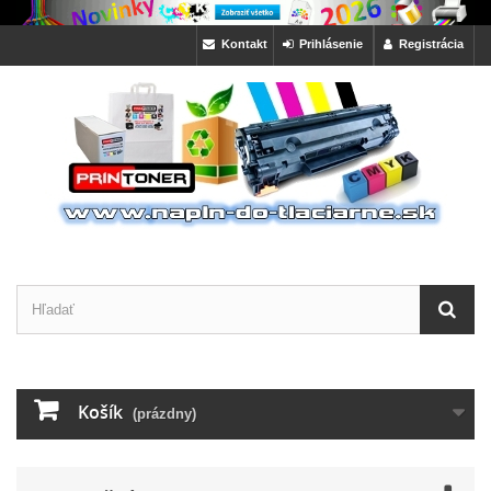
Kontakt
Prihlásenie
Registrácia
Košík
(prázdny)