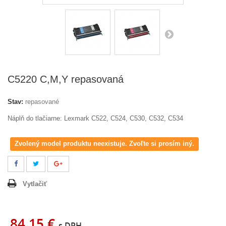
C5220 C,M,Y repasovaná
Stav:
repasované
Náplň do tlačiarne: Lexmark C522, C524, C530, C532, C534
Zvolený model produktu neexistuje. Zvoľte si prosím iný.
Vytlačiť
84,15 €
s DPH