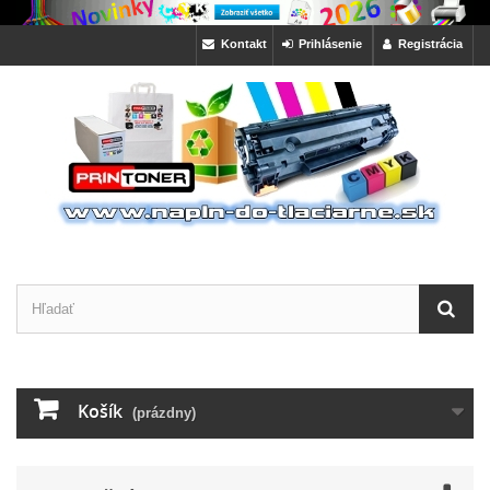
Kontakt
Prihlásenie
Registrácia
Košík
(prázdny)