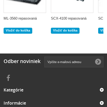
ML-3560 repasovaná
SCX-4100 repasovaná
SCX-
Vložiť do košíka
Vložiť do košíka
Vlož
Odber noviniek
Kategórie
Informácie