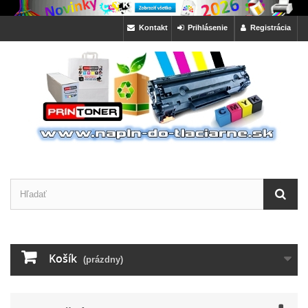
Kontakt
Prihlásenie
Registrácia
Košík
(prázdny)