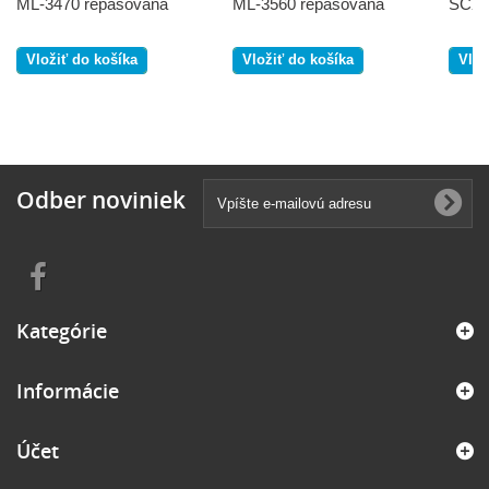
ML-3470 repasovaná
ML-3560 repasovaná
SCX-
Vložiť do košíka
Vložiť do košíka
Vlož
Odber noviniek
Kategórie
Informácie
Účet