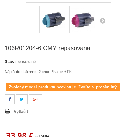
106R01204-6 CMY repasovaná
Stav:
repasované
Náplň do tlačiarne: Xerox Phaser 6110
Zvolený model produktu neexistuje. Zvoľte si prosím iný.
Vytlačiť
33,98 €
s DPH