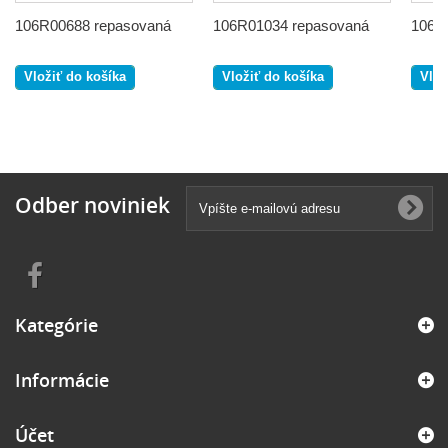
106R00688 repasovaná
106R01034 repasovaná
106R
Vložiť do košíka
Vložiť do košíka
Vlož
Odber noviniek
Kategórie
Informácie
Účet