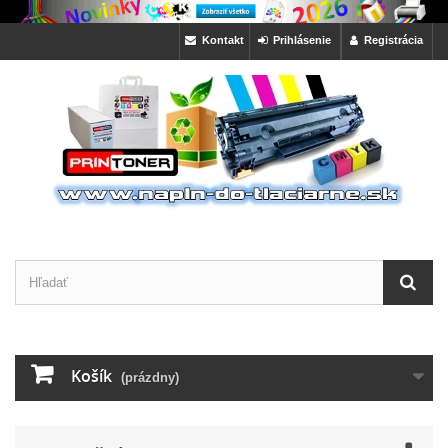
Kontakt
Prihlásenie
Registrácia
Košík
(prázdny)