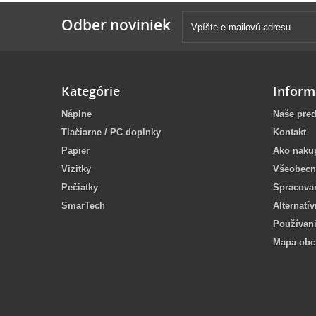
Odber noviniek
Kategórie
Inform
Náplne
Naše pred
Tlačiarne / PC doplnky
Kontakt
Papier
Ako naku
Vizitky
Všeobecn
Pečiatky
Spracova
SmarTech
Alternatí
Používan
Mapa ob