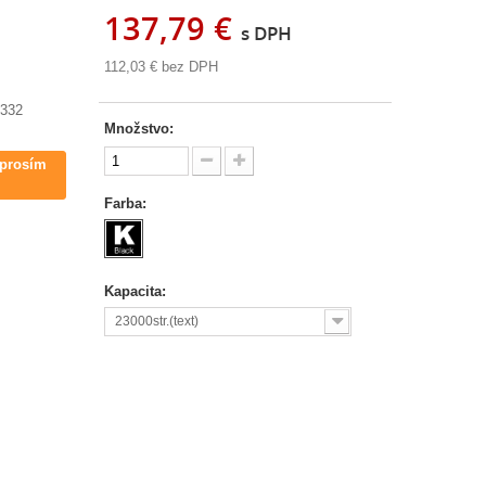
137,79 €
s DPH
112,03 €
bez DPH
 332
Množstvo:
 prosím
Farba:
Kapacita:
23000str.(text)