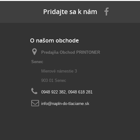
Pridajte sa k nám
O našom obchode
Predajňa Obchod PRINTONER
Senec
Mierové námestie 3
903 01 Senec
0948 922 382, 0948 618 281
info@napln-do-tlaciarne.sk