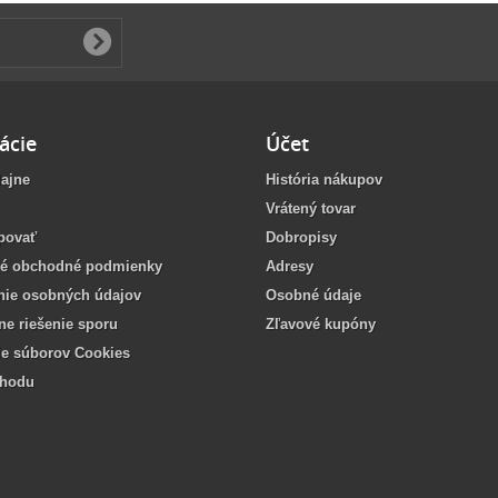
ácie
Účet
ajne
História nákupov
Vrátený tovar
povať
Dobropisy
é obchodné podmienky
Adresy
nie osobných údajov
Osobné údaje
vne riešenie sporu
Zľavové kupóny
ie súborov Cookies
chodu