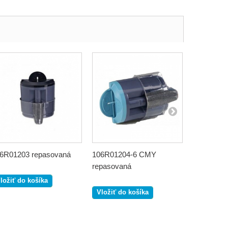
6R01203 repasovaná
106R01204-6 CMY
106R0121
repasovaná
repasova
ložiť do košíka
Vložiť do košíka
Vložiť do