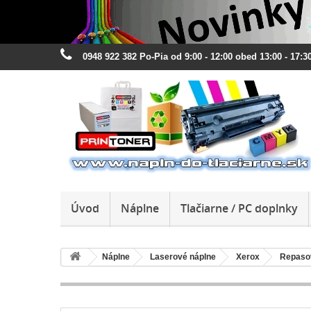
0948 922 382 Po-Pia od 9:00 - 12:00 obed 13:00 - 17:30
Úvod
Náplne
Tlačiarne / PC doplnky
Náplne
Laserové náplne
Xerox
Repaso