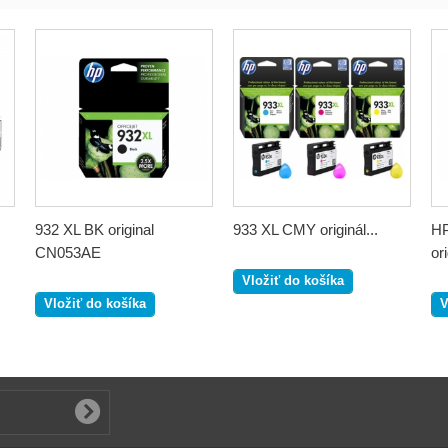
932 XL BK original
933 XL CMY originál...
HP
CN053AE
ori
Vložiť do košíka
Vložiť do košíka
V