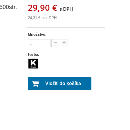
29,90 €
500str.
s DPH
24,31 €
bez DPH
Množstvo:
Farba:
Vložiť do košíka