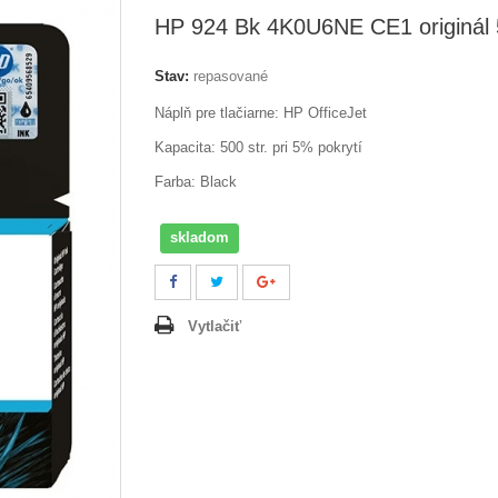
HP 924 Bk 4K0U6NE CE1 originál 
Stav:
repasované
Náplň pre tlačiarne:
HP OfficeJet
Kapacita: 500 str. pri 5% pokrytí
Farba: Black
skladom
Vytlačiť