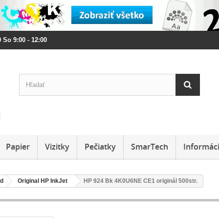
 So 9:00 - 12:00
Papier
Vizitky
Pečiatky
SmarTech
Informác
rd
Original HP InkJet
HP 924 Bk 4K0U6NE CE1 originál 500str.