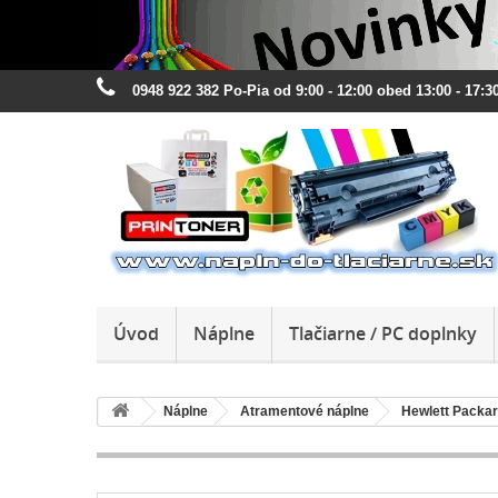
0948 922 382 Po-Pia od 9:00 - 12:00 obed 13:00 - 17:30
Úvod
Náplne
Tlačiarne / PC doplnky
Náplne
Atramentové náplne
Hewlett Packa