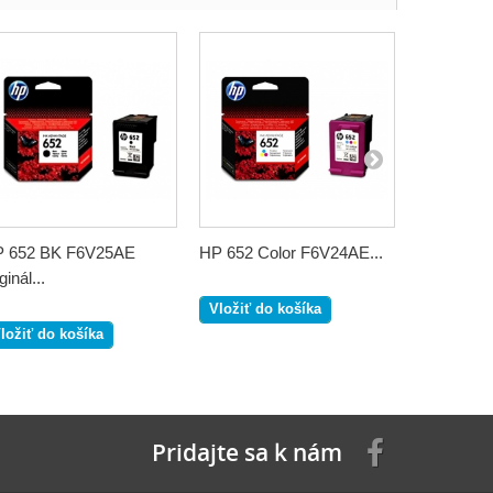
 652 BK F6V25AE
HP 652 Color F6V24AE...
HP no.65
ginál...
originál
Vložiť do košíka
ložiť do košíka
Vložiť do
Pridajte sa k nám