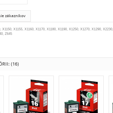
e zákazníkov
0, X1150, X1155, X1160, X1170, X1180, X1190, X1250, X1270, X1290, X2230,
40, Z645
II: (16)