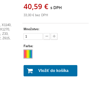
40,59 €
s DPH
33,00 €
bez DPH
, X1140,
Množstvo:
 X1270,
, Z33,
, Z615,
Farba:
Vložiť do košíka