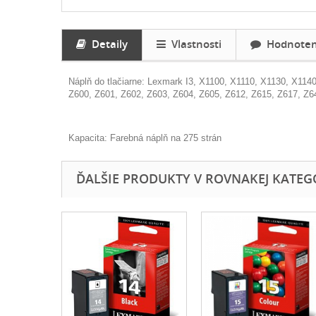
Detaily
Vlastnosti
Hodnoteni
Náplň do tlačiarne: Lexmark
I3, X1100, X1110, X1130, X114
Z600, Z601, Z602, Z603, Z604, Z605, Z612, Z615, Z617, Z6
Kapacita: Farebná náplň na 275 strán
ĎALŠIE PRODUKTY V ROVNAKEJ KATEGÓR