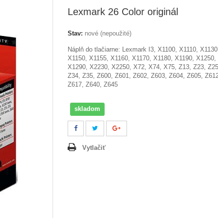
Lexmark 26 Color originál
Stav:
nové (nepoužité)
Náplň do tlačiarne: Lexmark
I3, X1100, X1110, X1130
X1150, X1155, X1160, X1170, X1180, X1190, X1250,
X1290, X2230, X2250, X72, X74, X75, Z13, Z23, Z25
Z34, Z35, Z600, Z601, Z602, Z603, Z604, Z605, Z612
Z617, Z640, Z645
skladom
Vytlačiť