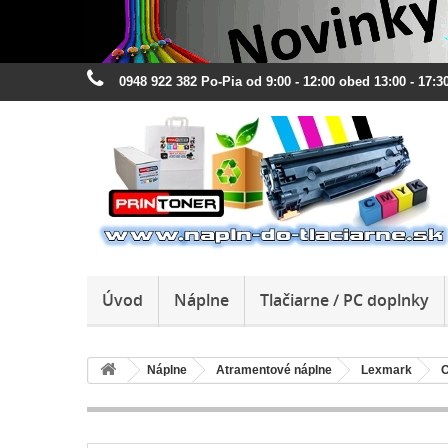
0948 922 382 Po-Pia od 9:00 - 12:00 obed 13:00 - 17:30
Úvod
Náplne
Tlačiarne / PC doplnky
Náplne
Atramentové náplne
Lexmark
O