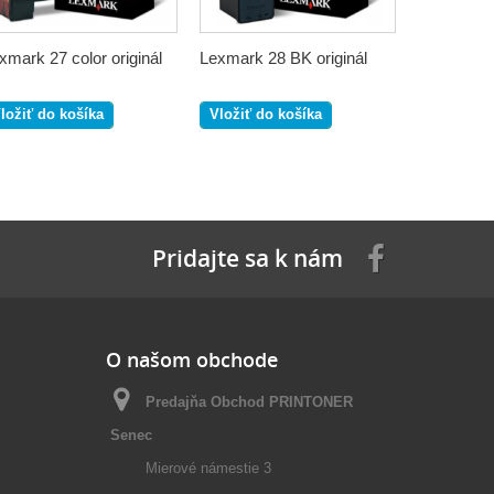
xmark 27 color originál
Lexmark 28 BK originál
Lexmark 29
ložiť do košíka
Vložiť do košíka
Vložiť do
Pridajte sa k nám
O našom obchode
Predajňa Obchod PRINTONER
Senec
Mierové námestie 3