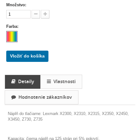
Množstvo:
Farba:
Vložiť do košíka
Detaily
Vlastnosti
Hodnotenie zákazníkov
Náplň do tlačiarne: Lexmark
X2300, X2310, X2315, X2350, X2450,
X3450, Z730, Z735
Kapacita: čierna náplň na 125 strán pri 5% pokrytí.