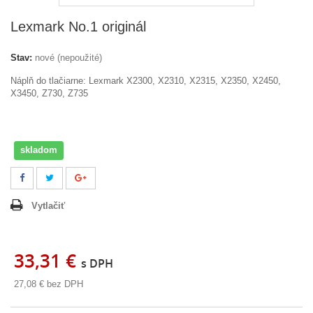
Lexmark No.1 originál
Stav:
nové (nepoužité)
Náplň do tlačiarne: Lexmark
X2300, X2310, X2315, X2350, X2450,
X3450, Z730, Z735
skladom
Vytlačiť
33,31 €
s DPH
27,08 €
bez DPH