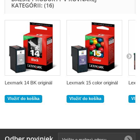
KATEGÓRII: (16)
Lexmark 14 BK originál
Lexmark 15 color originál
Lexma
Vložiť do košíka
Vložiť do košíka
Vlož
Odber noviniek